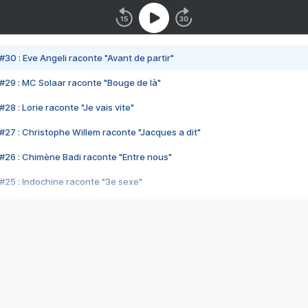
#30 : Eve Angeli raconte "Avant de partir"
#29 : MC Solaar raconte "Bouge de là"
28 : Lorie raconte "Je vais vite"
#27 : Christophe Willem raconte "Jacques a dit"
#26 : Chimène Badi raconte "Entre nous"
#25 : Indochine raconte "3e sexe"
#24 : Zaho raconte "C'est chelou"
#23 : Patrick Bruel raconte "Au café des délices"
#22 : Kyo raconte "Le chemin"
#21 : Nolwenn Leroy raconte "Cassé"
#20 : Patrick Hernandez raconte "Born to be alive"